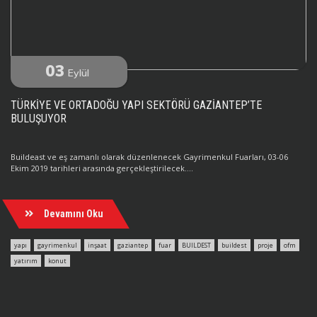
03
Eylül
TÜRKİYE VE ORTADOĞU YAPI SEKTÖRÜ GAZİANTEP’TE
BULUŞUYOR
Buildeast ve eş zamanlı olarak düzenlenecek Gayrimenkul Fuarları, 03-06
Ekim 2019 tarihleri arasında gerçekleştirilecek....
Devamını Oku
yapı
gayrimenkul
inşaat
gaziantep
fuar
BUILDEST
buildest
proje
ofm
yatırım
konut