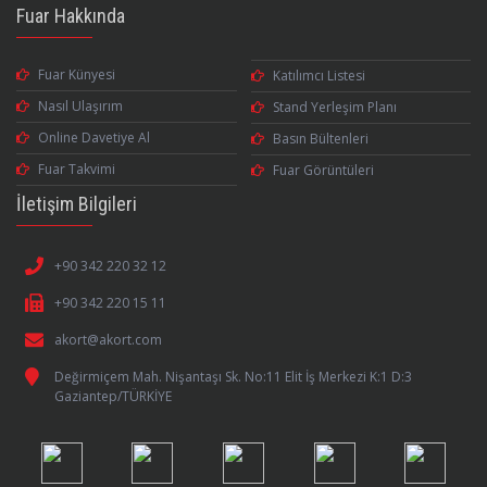
Fuar Hakkında
Fuar Künyesi
Katılımcı Listesi
Nasıl Ulaşırım
Stand Yerleşim Planı
Online Davetiye Al
Basın Bültenleri
Fuar Takvimi
Fuar Görüntüleri
İletişim Bilgileri
+90 342 220 32 12
+90 342 220 15 11
akort@akort.com
Değirmiçem Mah. Nişantaşı Sk. No:11 Elit İş Merkezi K:1 D:3
Gaziantep/TÜRKİYE