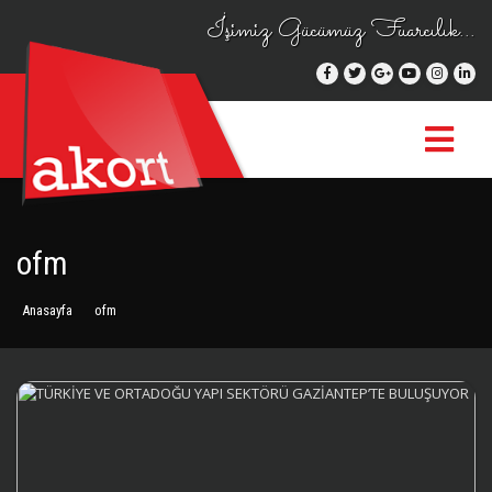
İşimiz Gücümüz Fuarcılık...
ofm
Anasayfa
ofm