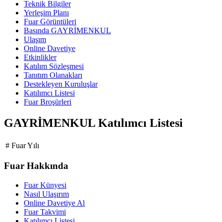
Teknik Bilgiler
Yerleşim Planı
Fuar Görüntüleri
Basında GAYRİMENKUL
Ulaşım
Online Davetiye
Etkinlikler
Katılım Sözleşmesi
Tanıtım Olanakları
Destekleyen Kuruluşlar
Katılımcı Listesi
Fuar Broşürleri
GAYRİMENKUL Katılımcı Listesi
#
Fuar Yılı
Fuar Hakkında
Fuar Künyesi
Nasıl Ulaşırım
Online Davetiye Al
Fuar Takvimi
Katılımcı Listesi