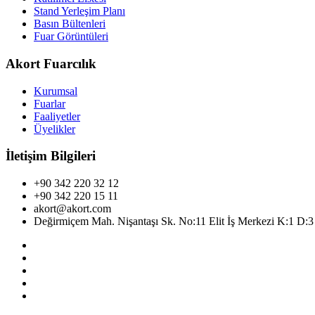
Stand Yerleşim Planı
Basın Bültenleri
Fuar Görüntüleri
Akort Fuarcılık
Kurumsal
Fuarlar
Faaliyetler
Üyelikler
İletişim Bilgileri
+90 342 220 32 12
+90 342 220 15 11
akort@akort.com
Değirmiçem Mah. Nişantaşı Sk. No:11 Elit İş Merkezi K:1 